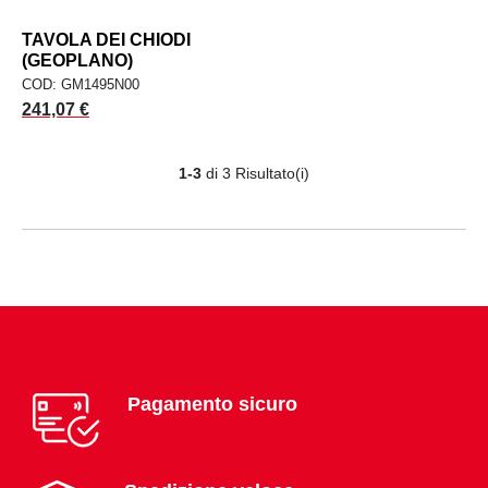
TAVOLA DEI CHIODI
(GEOPLANO)
COD: GM1495N00
Prezzo
241,07 €
1-3
di 3 Risultato(i)
Pagamento sicuro