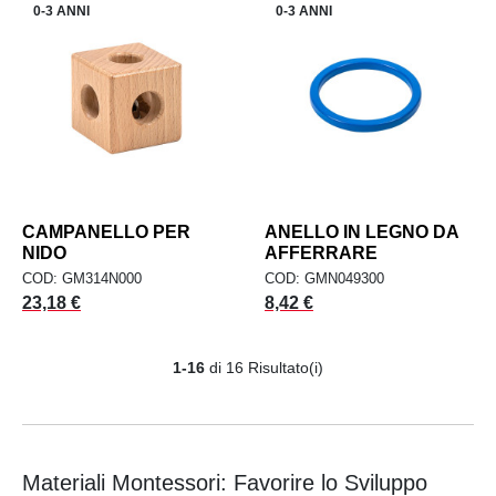
0-3 ANNI
0-3 ANNI
CAMPANELLO PER
ANELLO IN LEGNO DA
NIDO
AFFERRARE
COD: GM314N000
COD: GMN049300
Prezzo
Prezzo
23,18 €
8,42 €
1-16
di 16 Risultato(i)
Materiali Montessori: Favorire lo Sviluppo