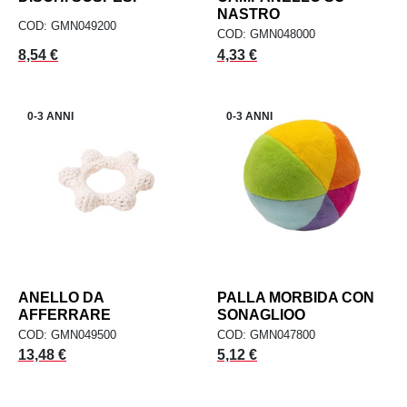
NASTRO
COD: GMN049200
COD: GMN048000
Prezzo
Prezzo
8,54 €
4,33 €
0-3 ANNI
0-3 ANNI
ANELLO DA
PALLA MORBIDA CON
AFFERRARE
SONAGLIOO
COD: GMN049500
COD: GMN047800
Prezzo
Prezzo
13,48 €
5,12 €