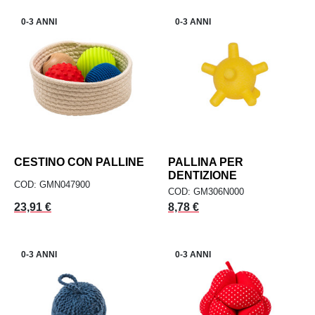
0-3 ANNI
0-3 ANNI
CESTINO CON PALLINE
PALLINA PER
DENTIZIONE
COD: GMN047900
COD: GM306N000
Prezzo
Prezzo
23,91 €
8,78 €
0-3 ANNI
0-3 ANNI