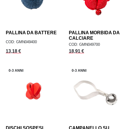
PALLINA DA BATTERE
PALLINA MORBIDA DA
CALCIARE
COD: GMN049400
COD: GMN049700
Prezzo
Prezzo
13,18 €
18,91 €
0-3 ANNI
0-3 ANNI
DISCHI SOSPESI
CAMPANELLO SU