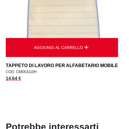
add
AGGIUNGI AL CARRELLO
TAPPETO DI LAVORO PER ALFABETARIO MOBILE
COD: GM054110H
Prezzo
14,64 €
Potrebbe interessarti