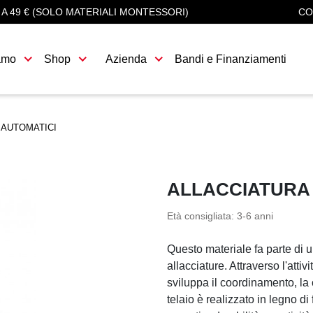
 A 49 € (SOLO MATERIALI MONTESSORI)
CO
amo
Shop
Azienda
Bandi e Finanziamenti
 AUTOMATICI
ALLACCIATURA 
Età consigliata: 3-6 anni
Questo materiale fa parte di un
allacciature. Attraverso l'attiv
sviluppa il coordinamento, la
telaio è realizzato in legno d