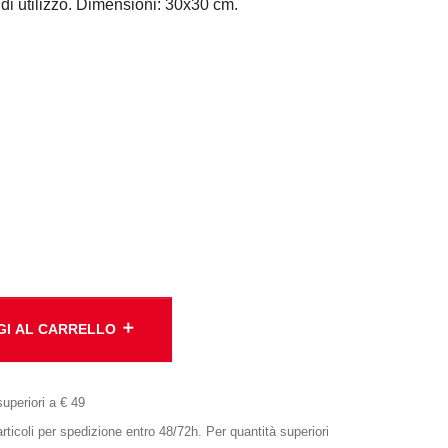
à di utilizzo. Dimensioni: 30x30 cm.
add
GI AL CARRELLO
superiori a € 49
oli per spedizione entro 48/72h. Per quantità superiori