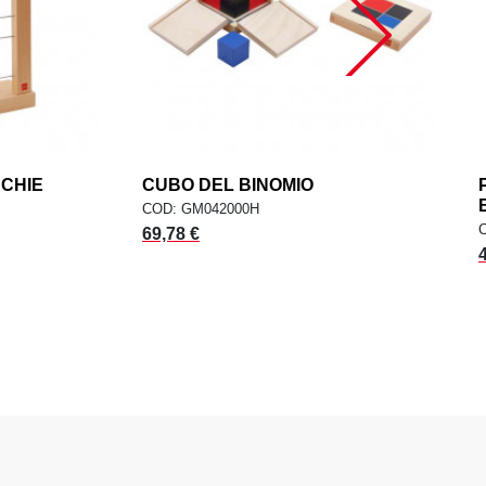
RCHIE
add
CUBO DEL BINOMIO
add
ELLO
AGGIUNGI AL CARRELLO
COD: GM042000H
69,78 €