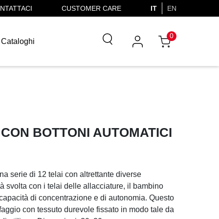
NTATTACI
CUSTOMER CARE
IT
EN
0
Cataloghi
CON BOTTONI AUTOMATICI
a serie di 12 telai con altrettante diverse
ità svolta con i telai delle allacciature, il bambino
 capacità di concentrazione e di autonomia. Questo
i faggio con tessuto durevole fissato in modo tale da