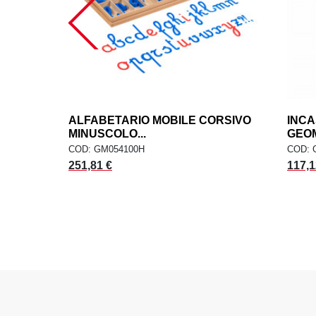
ALFABETARIO MOBILE CORSIVO
add
INCA
AGGIUNGI AL CARRELLO
MINUSCOLO...
GEOM
COD: GM054100H
COD: 
251,81 €
117,1