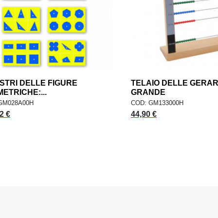
STRI DELLE FIGURE
add
TELAIO DELLE GERA
AGGIUNGI AL CARRELLO
AGGIUNGI AL CARR
ETRICHE:...
GRANDE
GM028A00H
COD: GM133000H
2 €
44,90 €