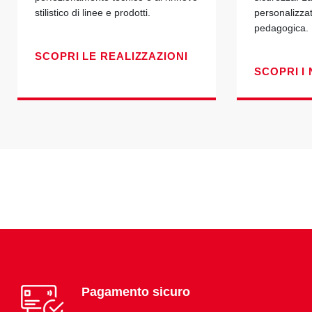
stilistico di linee e prodotti.
personalizza
pedagogica.
SCOPRI LE REALIZZAZIONI
SCOPRI I 
Pagamento sicuro