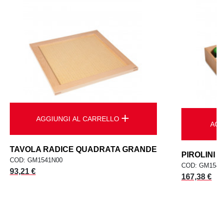
add
AGGIUNGI AL CARRELLO
AG
TAVOLA RADICE QUADRATA GRANDE
PIROLINI
COD: GM1541N00
COD: GM15
Prezzo
93,21 €
Prezzo
167,38 €