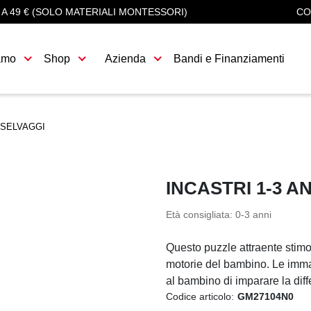
 A 49 € (SOLO MATERIALI MONTESSORI)
CO
amo
Shop
Azienda
Bandi e Finanziamenti
I SELVAGGI
INCASTRI 1-3 A
Età consigliata: 0-3 anni
Questo puzzle attraente stim
motorie del bambino. Le immag
al bambino di imparare la diff
Codice articolo:
GM27104N0