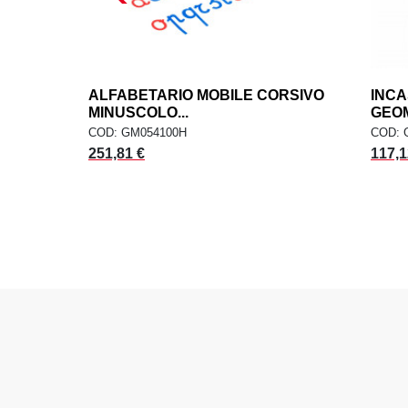
ALFABETARIO MOBILE CORSIVO
add
INCA
AGGIUNGI AL CARRELLO
MINUSCOLO...
GEOM
COD: GM054100H
COD: 
251,81 €
117,1