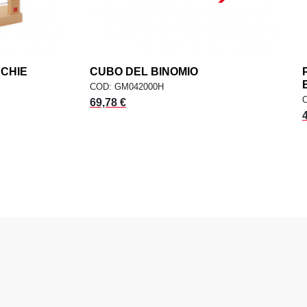
RCHIE
add
CUBO DEL BINOMIO
add
ELLO
AGGIUNGI AL CARRELLO
COD: GM042000H
69,78 €