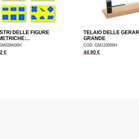
STRI DELLE FIGURE
add
TELAIO DELLE GERA
AGGIUNGI AL CARRELLO
AGGIUNGI AL CARR
ETRICHE:...
GRANDE
GM028A00H
COD: GM133000H
2 €
44,90 €