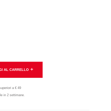
add
GI AL CARRELLO
superiori a € 49
 in 2 settimane.