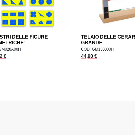
STRI DELLE FIGURE
add
TELAIO DELLE GERA
AGGIUNGI AL CARRELLO
AGGIUNGI AL CARR
ETRICHE:...
GRANDE
GM028A00H
COD: GM133000H
2 €
44,90 €