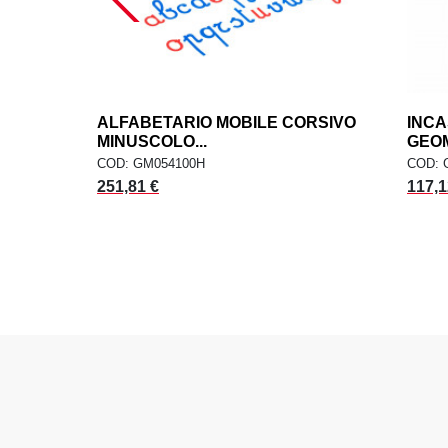
ALFABETARIO MOBILE CORSIVO
add
INCA
AGGIUNGI AL CARRELLO
MINUSCOLO...
GEOM
COD: GM054100H
COD: 
251,81 €
117,1