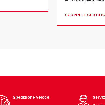
tecniche europee più seve
SCOPRI LE CERTIFI
Spedizione veloce
Serviz