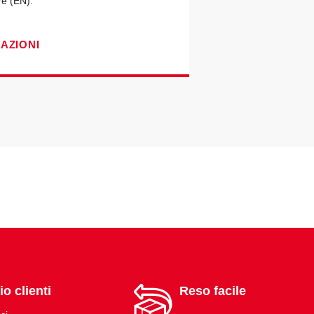
re (EN).
CAZIONI
io clienti
Reso facile