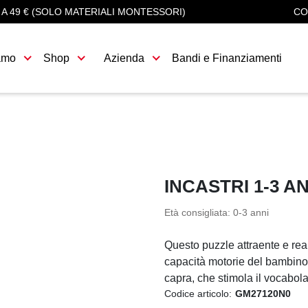
 A 49 € (SOLO MATERIALI MONTESSORI)
CO
amo
Shop
Azienda
Bandi e Finanziamenti
INCASTRI 1-3 A
Età consigliata: 0-3 anni
Questo puzzle attraente e rea
capacità motorie del bambino
capra, che stimola il vocabol
Codice articolo:
GM27120N0