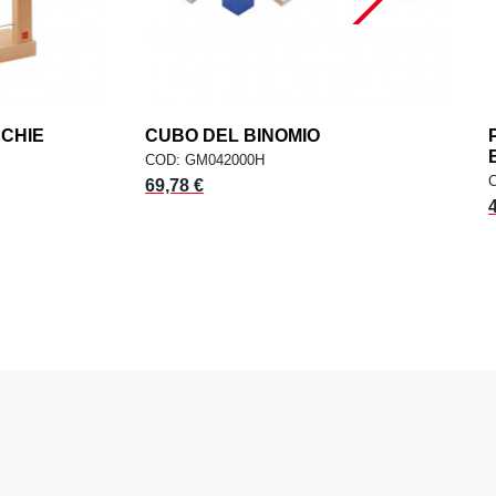
RCHIE
add
CUBO DEL BINOMIO
add
ELLO
AGGIUNGI AL CARRELLO
COD: GM042000H
69,78 €