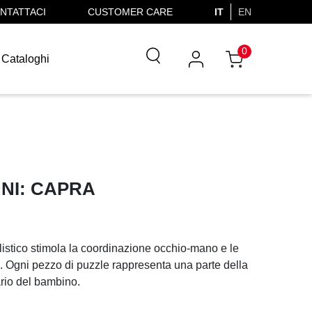
NTATTACI
CUSTOMER CARE
IT
EN
0
Cataloghi
NNI: CAPRA
listico stimola la coordinazione occhio-mano e le
. Ogni pezzo di puzzle rappresenta una parte della
ario del bambino.