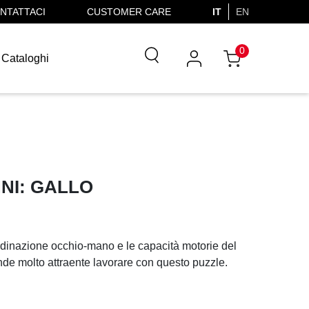
NTATTACI
CUSTOMER CARE
IT
EN
0
Cataloghi
NNI: GALLO
rdinazione occhio-mano e le capacità motorie del
ende molto attraente lavorare con questo puzzle.