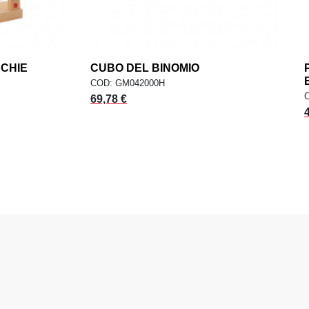
RCHIE
add
CUBO DEL BINOMIO
add
ELLO
AGGIUNGI AL CARRELLO
COD: GM042000H
69,78 €