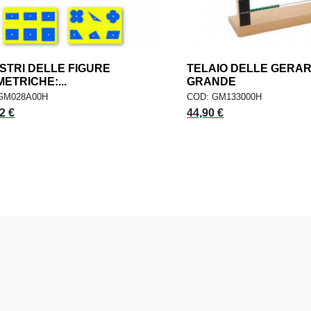
STRI DELLE FIGURE
add
TELAIO DELLE GERA
AGGIUNGI AL CARRELLO
AGGIUNGI AL CARR
ETRICHE:...
GRANDE
GM028A00H
COD: GM133000H
2 €
44,90 €