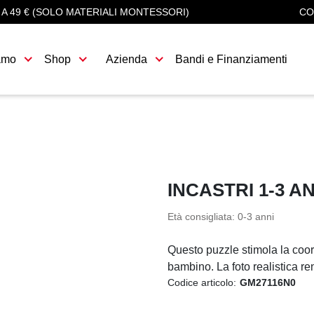
 A 49 € (SOLO MATERIALI MONTESSORI)
CO
amo
Shop
Azienda
Bandi e Finanziamenti
INCASTRI 1-3 A
Età consigliata: 0-3 anni
Questo puzzle stimola la coo
bambino. La foto realistica r
Codice articolo:
GM27116N0