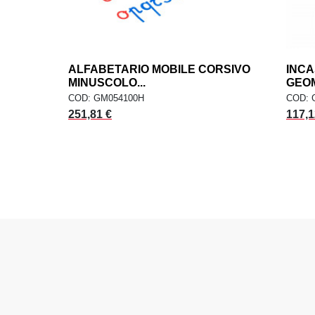
ALFABETARIO MOBILE CORSIVO
add
INCA
AGGIUNGI AL CARRELLO
MINUSCOLO...
GEOM
COD: GM054100H
COD: 
251,81 €
117,1