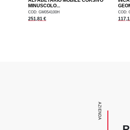
ALFABETARIO MOBILE CORSIVO
add
INCA
AGGIUNGI AL CARRELLO
MINUSCOLO...
GEOM
COD: GM054100H
COD: 
251,81 €
117,1
AZIENDA
P