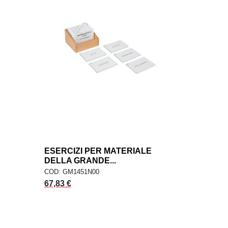
ESERCIZI PER MATERIALE
add
AGGIUNGI AL CARRELLO
DELLA GRANDE...
COD: GM1451N00
Prezzo
67,83 €