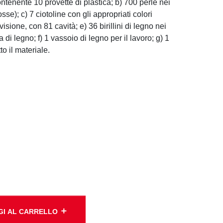
ontenente 10 provette di plastica; b) 700 perle nei
osse); c) 7 ciotoline con gli appropriati colori
visione, con 81 cavità; e) 36 birillini di legno nei
a di legno; f) 1 vassoio di legno per il lavoro; g) 1
to il materiale.
add
GI AL CARRELLO