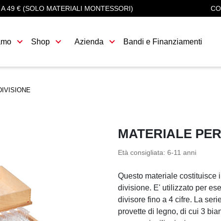
 A 49 € (SOLO MATERIALI MONTESSORI)
CO
amo
Shop
Azienda
Bandi e Finanziamenti
IVISIONE
MATERIALE PER
Età consigliata: 6-11 anni
Questo materiale costituisce i
divisione. E' utilizzato per es
divisore fino a 4 cifre. La ser
provette di legno, di cui 3 bian