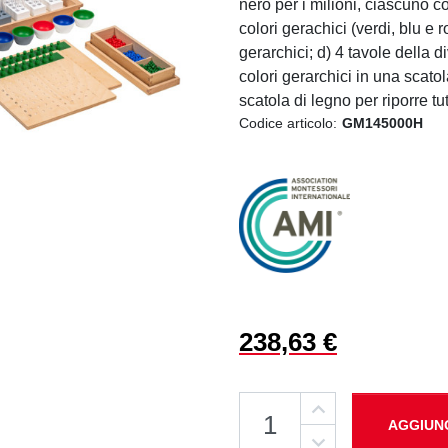
nero per i milioni, ciascuno c
colori gerachici (verdi, blu e r
gerarchici; d) 4 tavole della di
colori gerarchici in una scatol
scatola di legno per riporre tut
Codice articolo:
GM145000H
238,63 €
AGGIUN