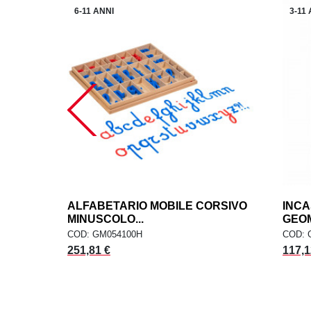
6-11 ANNI
3-11
ALFABETARIO MOBILE CORSIVO
add
INCA
AGGIUNGI AL CARRELLO
MINUSCOLO...
GEOM
COD: GM054100H
COD: 
251,81 €
117,1