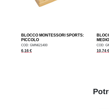
BLOCCO MONTESSORI SPORTS:
add
BLOC
AGGIUNGI AL CARRELLO
AG
PICCOLO
MEDI
COD: GMN621400
COD: G
Prezzo
Prezzo
6,16 €
10,74 
Potr