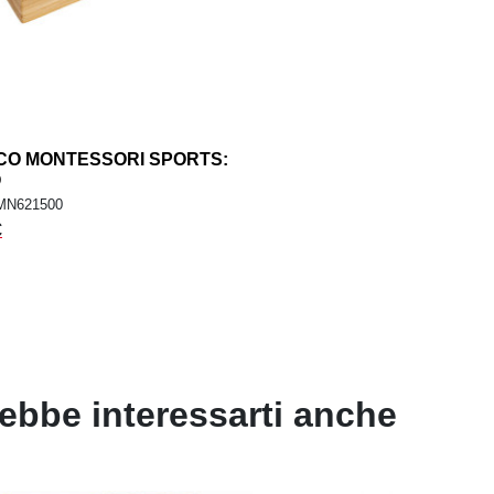
CO MONTESSORI SPORTS:
add
GIUNGI AL CARRELLO
O
MN621500
€
ebbe interessarti anche