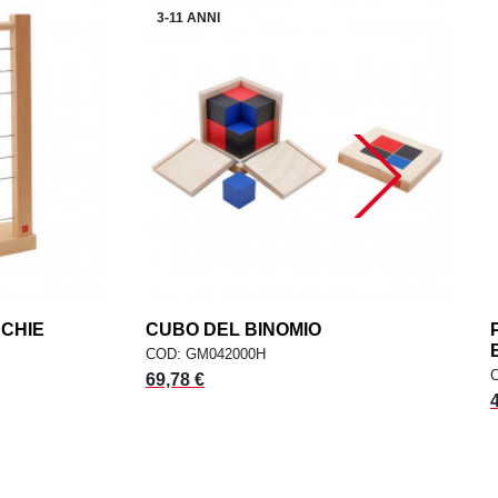
3-11 ANNI
RCHIE
add
CUBO DEL BINOMIO
add
ELLO
AGGIUNGI AL CARRELLO
COD: GM042000H
69,78 €