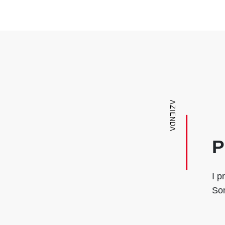
AZIENDA
P
I p
Son