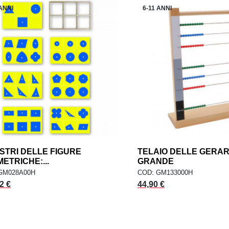
 ANNI
6-11 ANNI
STRI DELLE FIGURE
add
TELAIO DELLE GERA
AGGIUNGI AL CARRELLO
AGGIUNGI AL CARR
ETRICHE:...
GRANDE
GM028A00H
COD: GM133000H
2 €
44,90 €