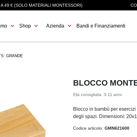
 A 49 € (SOLO MATERIALI MONTESSORI)
CO
amo
Shop
Azienda
Bandi e Finanziamenti
S: GRANDE
BLOCCO MONTE
Età consigliata:
3-11 anni
Blocco in bambù per esercizi 
degli spazi. Dimensioni: 20x
Codice articolo:
GMN621600