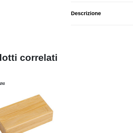
Descrizione
otti correlati
NNI