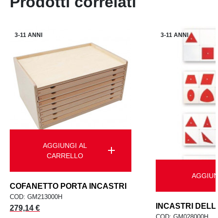
Prodotti correlati
3-11 ANNI
3-11 ANNI
AGGIUNGI AL
add
CARRELLO
AGGIUN
COFANETTO PORTA INCASTRI
COD: GM213000H
INCASTRI DELL
Prezzo
279,14 €
COD: GM028000H