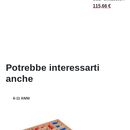
Prezzo
115,66 €
Potrebbe interessarti
anche
6-11 ANNI