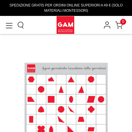
SPEDIZIONE GRATIS PER ORDINI ONLINE SUPERIORI A 49 € (SOLO
MATERIALI MONTESSORI)
0