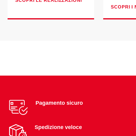
SCOPRI LE REALIZZAZIONI
SCOPRI I 
Pagamento sicuro
Spedizione veloce