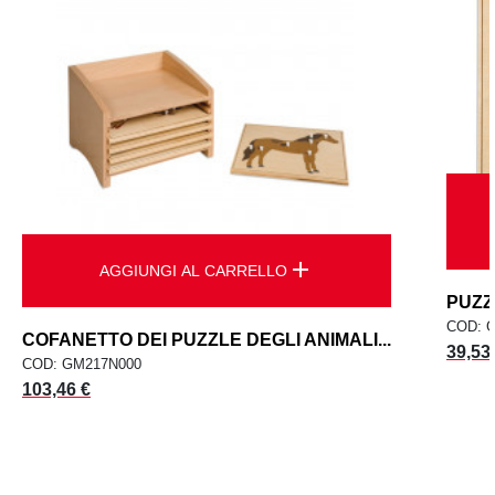
add
AGGIUNGI AL CARRELLO
PUZZ
COD: 
COFANETTO DEI PUZZLE DEGLI ANIMALI...
Prezz
39,53
COD: GM217N000
Prezzo
103,46 €