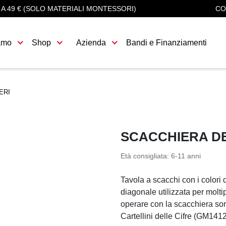
 A 49 € (SOLO MATERIALI MONTESSORI)
CO
amo
Shop
Azienda
Bandi e Finanziamenti
ERI
SCACCHIERA DE
Età consigliata:
6-11 anni
Tavola a scacchi con i colori 
diagonale utilizzata per molti
operare con la scacchiera so
Cartellini delle Cifre (GM141