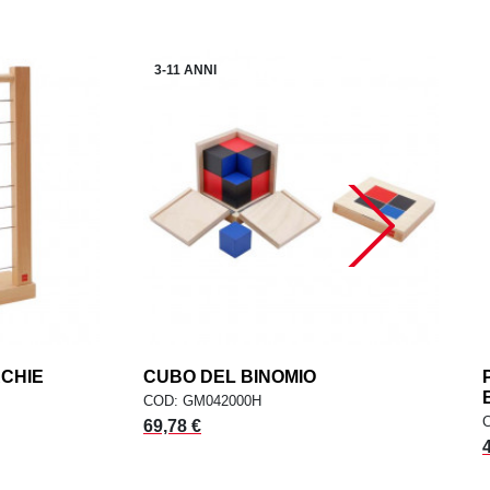
3-11 ANNI
RCHIE
add
CUBO DEL BINOMIO
add
ELLO
AGGIUNGI AL CARRELLO
COD: GM042000H
69,78 €