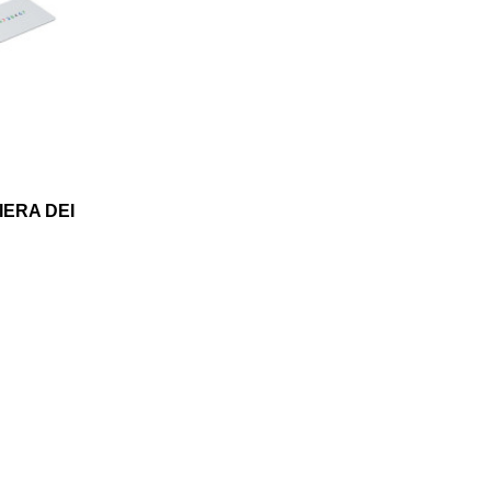
IERA DEI
add
LO