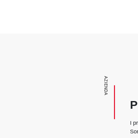
AZIENDA
P
I p
Son