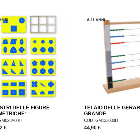
 ANNI
6-11 ANNI
STRI DELLE FIGURE
add
TELAIO DELLE GERA
AGGIUNGI AL CARRELLO
AGGIUNGI AL CARR
ETRICHE:...
GRANDE
GM028A00H
COD: GM133000H
2 €
44,90 €