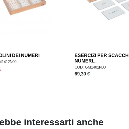
LINI DEI NUMERI
add
ESERCIZI PER SCACCH
GIUNGI AL CARRELLO
AGGIUNGI AL CARREL
NUMERI...
M1412N00
COD: GM1401N00
€
Prezzo
69,30 €
ebbe interessarti anche