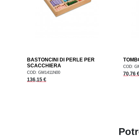
BASTONCINI DI PERLE PER
add
TOMBO
AGGIUNGI AL CARRELLO
AG
SCACCHIERA
COD: G
COD: GM1411N00
Prezzo
70,76 
Prezzo
136,15 €
Potr