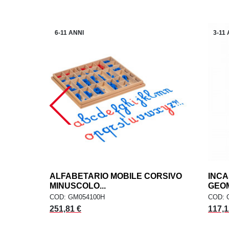
6-11 ANNI
3-11
ALFABETARIO MOBILE CORSIVO
add
INCA
AGGIUNGI AL CARRELLO
MINUSCOLO...
GEOM
COD: GM054100H
COD: 
251,81 €
117,1