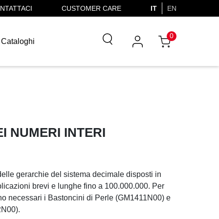
NTATTACI
CUSTOMER CARE
IT
EN
0
Cataloghi
I NUMERI INTERI
delle gerarchie del sistema decimale disposti in
plicazioni brevi e lunghe fino a 100.000.000. Per
no necessari i Bastoncini di Perle (GM1411N00) e
2N00).