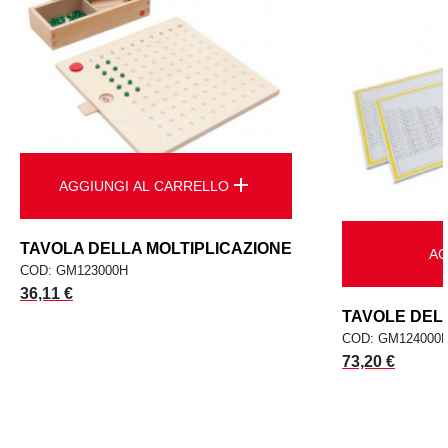
add
AGGIUNGI AL CARRELLO
TAVOLA DELLA MOLTIPLICAZIONE
AG
COD: GM123000H
Prezzo
36,11 €
TAVOLE DELL
COD: GM124000
Prezzo
73,20 €