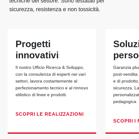
tecniche del settore. Sono testatati per
sicurezza, resistenza e non tossicità.
Progetti
Soluz
innovativi
perso
Il nostro Ufficio Ricerca & Sviluppo,
Garanzia plu
con la consulenza di esperti nei vari
post-vendita.
settori, lavora costantemente al
e di prodotto
perfezionamento tecnico e al rinnovo
sicurezza. La
stilistico di linee e prodotti.
personalizza
pedagogica.
SCOPRI LE REALIZZAZIONI
SCOPRI I 