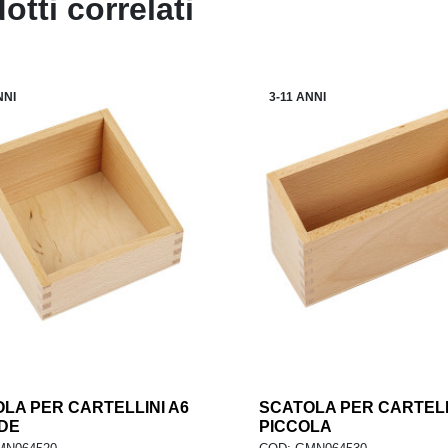
otti correlati
NNI
3-11 ANNI
LA PER CARTELLINI A6
add
SCATOLA PER CARTELL
GIUNGI AL CARRELLO
AGGIUNGI AL CARREL
DE
PICCOLA