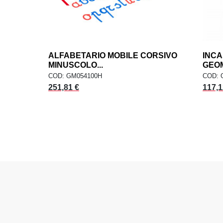
ALFABETARIO MOBILE CORSIVO
add
INCA
AGGIUNGI AL CARRELLO
MINUSCOLO...
GEOM
COD: GM054100H
COD: 
251,81 €
117,1