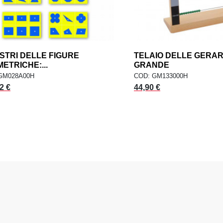
STRI DELLE FIGURE
add
TELAIO DELLE GERA
AGGIUNGI AL CARRELLO
AGGIUNGI AL CARR
ETRICHE:...
GRANDE
GM028A00H
COD: GM133000H
2 €
44,90 €