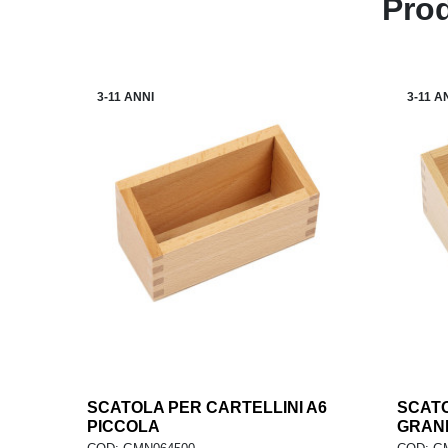
Prod
3-11 ANNI
3-11 A
SCATOLA PER CARTELLINI A6
add
SCATO
AGGIUNGI AL CARRELLO
AG
PICCOLA
GRAN