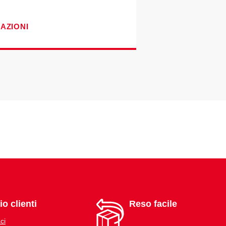
CAZIONI
io clienti
Reso facile
ci