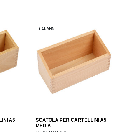
3-11 ANNI
INI A5
add
SCATOLA PER CARTELLINI A5
add
LO
AGGIUNGI AL CARRELLO
MEDIA