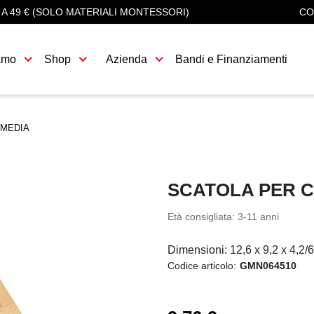
 A 49 € (SOLO MATERIALI MONTESSORI)
CO
amo
Shop
Azienda
Bandi e Finanziamenti
 MEDIA
SCATOLA PER C
Età consigliata: 3-11 anni
Dimensioni: 12,6 x 9,2 x 4,2/
Codice articolo:
GMN064510