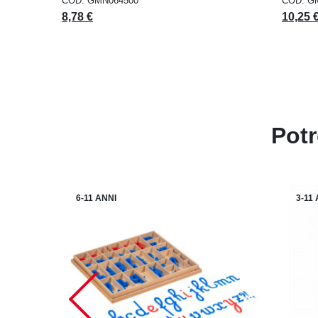
COD: GMN064500
COD: G
Prezzo
Prezzo
8,78 €
10,25 
Potr
6-11 ANNI
3-11