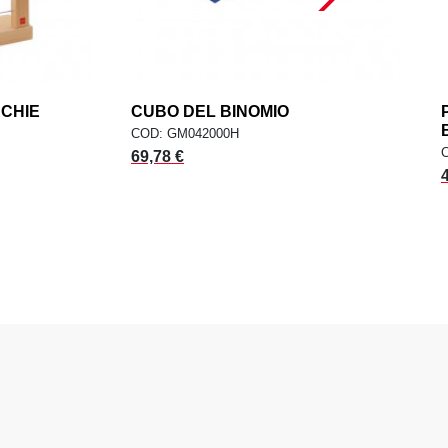
RCHIE
add
CUBO DEL BINOMIO
add
ELLO
AGGIUNGI AL CARRELLO
COD: GM042000H
69,78 €