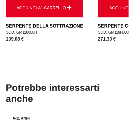
add
AGGIUNGI AL CARRELLO
AGGIUNGI
SERPENTE DELLA SOTTRAZIONE
SERPENTE CO
COD: GM118000H
COD: GM119N000
Prezzo
Prezzo
139,08 €
271,33 €
Potrebbe interessarti
anche
6-11 ANNI