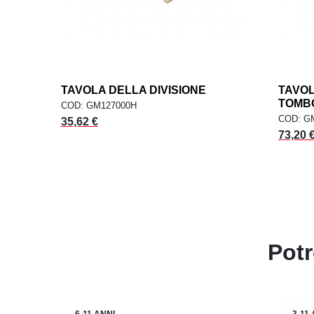
TAVOLA DELLA DIVISIONE
add
TAVOL
AGGIUNGI AL CARRELLO
AG
TOMBO
COD: GM127000H
COD: G
Prezzo
35,62 €
Prezzo
73,20 
Potr
6-11 ANNI
3-11