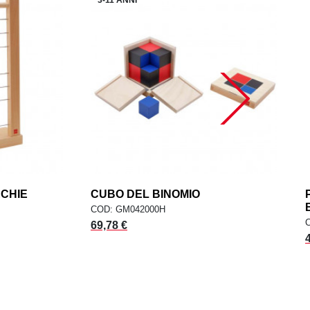
RCHIE
add
CUBO DEL BINOMIO
add
ELLO
AGGIUNGI AL CARRELLO
COD: GM042000H
69,78 €