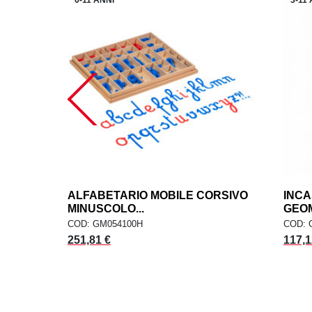
ALFABETARIO MOBILE CORSIVO
add
INCA
AGGIUNGI AL CARRELLO
MINUSCOLO...
GEOM
COD: GM054100H
COD: 
251,81 €
117,1