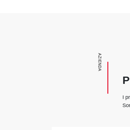
AZIENDA
P
I p
Son