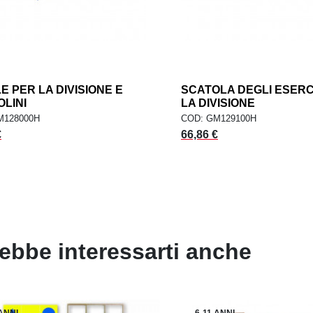
E PER LA DIVISIONE E
add
SCATOLA DEGLI ESERC
GIUNGI AL CARRELLO
AGGIUNGI AL CARREL
LINI
LA DIVISIONE
M128000H
COD: GM129100H
Prezzo
€
66,86 €
ebbe interessarti anche
 ANNI
6-11 ANNI