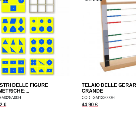
STRI DELLE FIGURE
add
TELAIO DELLE GERA
AGGIUNGI AL CARRELLO
AGGIUNGI AL CARR
ETRICHE:...
GRANDE
GM028A00H
COD: GM133000H
2 €
44,90 €