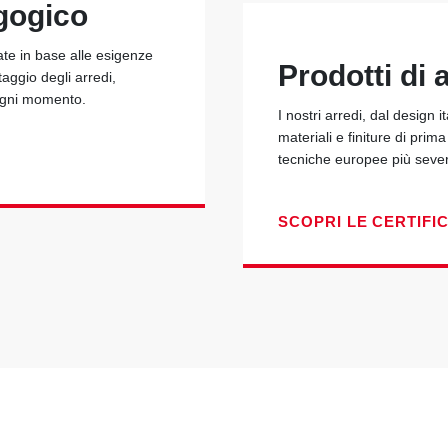
gogico
ate in base alle esigenze
Prodotti di a
taggio degli arredi,
 ogni momento.
I nostri arredi, dal design i
materiali e finiture di prim
tecniche europee più seve
SCOPRI LE CERTIFI