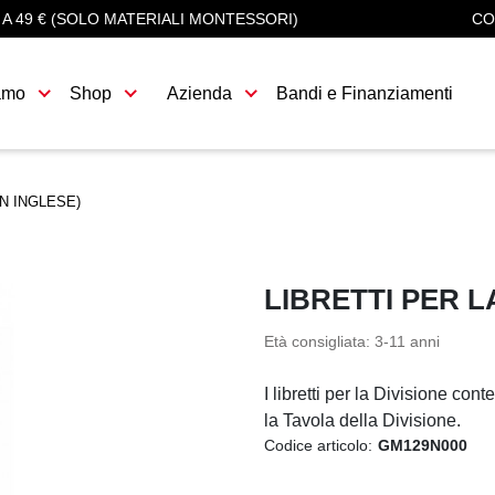
 A 49 € (SOLO MATERIALI MONTESSORI)
CO
amo
Shop
Azienda
Bandi e Finanziamenti
IN INGLESE)
LIBRETTI PER LA
Età consigliata: 3-11 anni
I libretti per la Divisione co
la Tavola della Divisione.
Codice articolo:
GM129N000