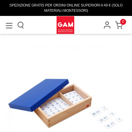
SPEDIZIONE GRATIS PER ORDINI ONLINE SUPERIORI A 49 € (SOLO
MATERIALI MONTESSORI)
0