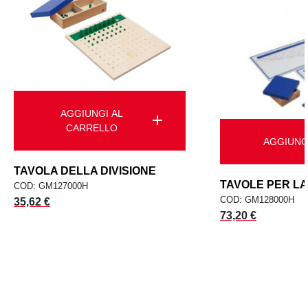
AGGIUNGI AL
add
CARRELLO
AGGIUNG
TAVOLA DELLA DIVISIONE
TAVOLE PER LA 
COD: GM127000H
COD: GM128000H
Prezzo
35,62 €
Prezzo
73,20 €